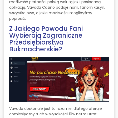
możliwość płatności polską walutą jak i posiadaną
aplikację. Vavada Casino podaje nam, fanom kasyn,
wszystko owo, o jakie możliwości moglibyśmy
poprosić.
Z Jakiego Powodu Fani
Wybierają Zagraniczne
Przedsiębiorstwa
Bukmacherskie?
Vavada doskonale jest to rozumie, dlatego oferuje
comiesięczny ruch w wysokości 10% netto utrat.