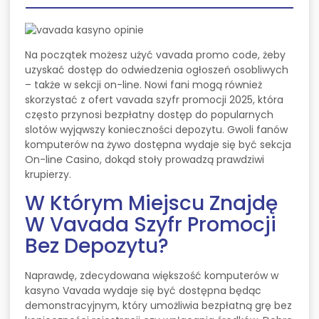
Na początek możesz użyć vavada promo code, żeby
uzyskać dostęp do odwiedzenia ogłoszeń osobliwych
– także w sekcji on-line. Nowi fani mogą również
skorzystać z ofert vavada szyfr promocji 2025, która
często przynosi bezpłatny dostęp do popularnych
slotów wyjąwszy konieczności depozytu. Gwoli fanów
komputerów na żywo dostępna wydaje się być sekcja
On-line Casino, dokąd stoły prowadzą prawdziwi
krupierzy.
W Którym Miejscu Znajdę
W Vavada Szyfr Promocji
Bez Depozytu?
Naprawdę, zdecydowana większość komputerów w
kasyno Vavada wydaje się być dostępna będąc
demonstracyjnym, który umożliwia bezpłatną grę bez