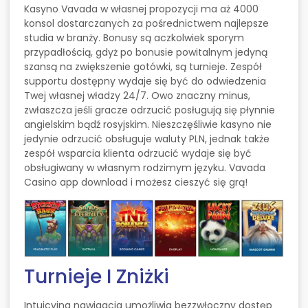
Kasyno Vavada w własnej propozycji ma aż 4000
konsol dostarczanych za pośrednictwem najlepsze
studia w branży. Bonusy są aczkolwiek sporym
przypadłością, gdyż po bonusie powitalnym jedyną
szansą na zwiększenie gotówki, są turnieje. Zespół
supportu dostępny wydaje się być do odwiedzenia
Twej własnej władzy 24/7. Owo znaczny minus,
zwłaszcza jeśli gracze odrzucić posługują się płynnie
angielskim bądź rosyjskim. Nieszczęśliwie kasyno nie
jedynie odrzucić obsługuje waluty PLN, jednak także
zespół wsparcia klienta odrzucić wydaje się być
obsługiwany w własnym rodzimym języku. Vavada
Casino app download i możesz cieszyć się grą!
Turnieje I Zniżki
Intuicyjna nawigacja umożliwia bezzwłoczny dostęp