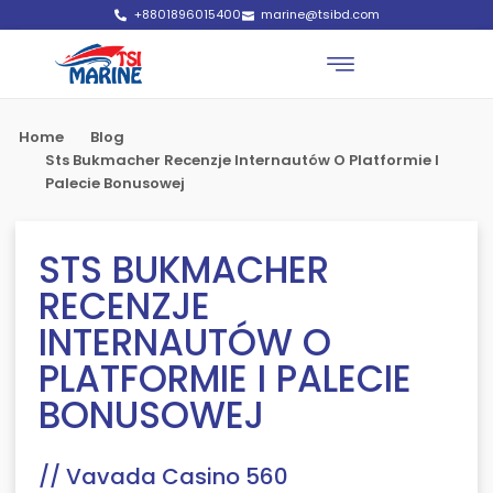
+8801896015400
marine@tsibd.com
Home
Blog
Sts Bukmacher Recenzje Internautów O Platformie I
Palecie Bonusowej
STS BUKMACHER
RECENZJE
INTERNAUTÓW O
PLATFORMIE I PALECIE
BONUSOWEJ
//
Vavada Casino 560