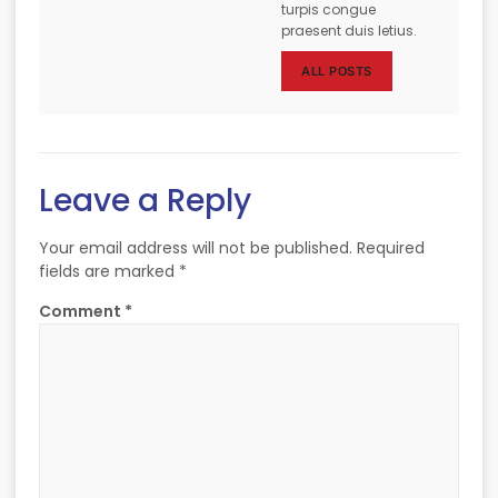
turpis congue
praesent duis letius.
ALL POSTS
Leave a Reply
Your email address will not be published.
Required
fields are marked
*
Comment
*