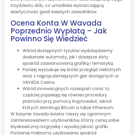
trzydziestu dób, co umożliwia wystarczającą
elastyczność gwoli świeżych zawodników.
Ocena Konta W Wavada
Poprzednio Wypłatą – Jak
Powinno Się Wiedzieć
Wśród dostępnych tytułów wydobędziemy
doskonałe automaty, jak i dzisiejsze sloty
spośród zaawansowaną grafiką i tematyką.
Poniżej wyszukuje się krótki przegląd niektórych
wraz z najpopularniejszych gier dostępnych w
VAVADA Casino.
Wśród innowacyjnych rozwiązań coraz to
częściej pojawiają się również procedury
płatności przy pomocy kryptowalut, wśród
których dominują Bitcoin a także Ethereum.
W kasynie Vavada Aviator cieszy się ogromnym
zainteresowaniem użytkowników, którzy cenią sobie
błyskawiczną rozgrywkę i wysoką jakość grafiki.
Porównaj maksymy użytkowania spośród