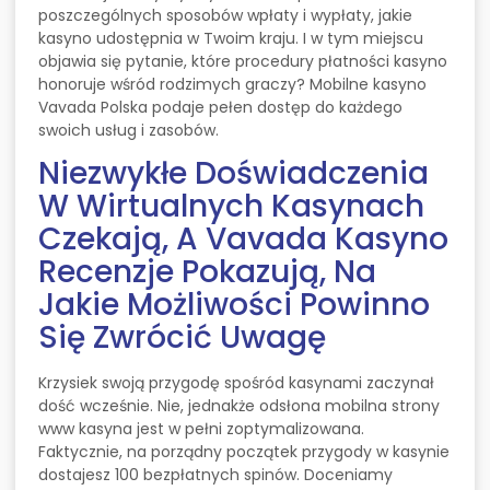
poszczególnych sposobów wpłaty i wypłaty, jakie
kasyno udostępnia w Twoim kraju. I w tym miejscu
objawia się pytanie, które procedury płatności kasyno
honoruje wśród rodzimych graczy? Mobilne kasyno
Vavada Polska podaje pełen dostęp do każdego
swoich usług i zasobów.
Niezwykłe Doświadczenia
W Wirtualnych Kasynach
Czekają, A Vavada Kasyno
Recenzje Pokazują, Na
Jakie Możliwości Powinno
Się Zwrócić Uwagę
Krzysiek swoją przygodę spośród kasynami zaczynał
dość wcześnie. Nie, jednakże odsłona mobilna strony
www kasyna jest w pełni zoptymalizowana.
Faktycznie, na porządny początek przygody w kasynie
dostajesz 100 bezpłatnych spinów. Doceniamy