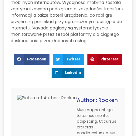
mobilnych internautów. Wydajność mobilna została
zoptymalizowana pod kątem oszczędności transferu
informacji a także baterii urządzenia, co robi grę
przyjemną poniekąd przy ograniczonym dostępie do
internetu. Vavada poglądy są systematycznie
monitorowane przez zespół platformy dla ciągłego
doskonalenia przedkładanych usług.
Facebook
Twitter
Pinterest
LinkedIn
Author : Rocken
Mus magna integer
tortor nec montes
adipiscing. Ut cursus
orci cras
condimentum lacus