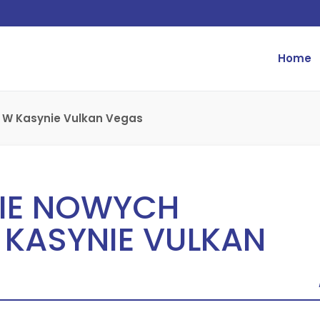
Home
 W Kasynie Vulkan Vegas
NIE NOWYCH
KASYNIE VULKAN