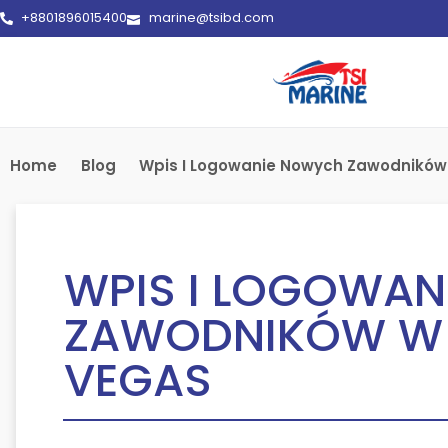
+8801896015400
marine@tsibd.com
Home
Blog
Wpis I Logowanie Nowych Zawodników
WPIS I LOGOWA
ZAWODNIKÓW W 
VEGAS