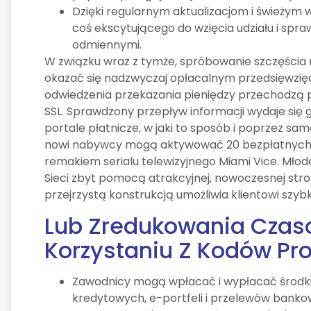
Dzięki regularnym aktualizacjom i świeżym 
coś ekscytującego do wzięcia udziału i spra
odmiennymi.
W związku wraz z tymże, spróbowanie szczęścia 
okazać się nadzwyczaj opłacalnym przedsięwzię
odwiedzenia przekazania pieniędzy przechodzą pr
SSL. Sprawdzony przepływ informacji wydaje si
portale płatnicze, w jaki to sposób i poprzez sam
nowi nabywcy mogą aktywować 20 bezpłatnych s
remakiem serialu telewizyjnego Miami Vice. Mło
Sieci zbyt pomocą atrakcyjnej, nowoczesnej stron
przejrzystą konstrukcją umożliwia klientowi szybk
Lub Zredukowania Czas
Korzystaniu Z Kodów P
Zawodnicy mogą wpłacać i wypłacać środki
kredytowych, e-portfeli i przelewów banko