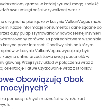
wydarzeniom, gracze w każdej sytuacji mogą znaleźć
wdzić swe umiejętności w rywalizacji wraz z
na oryginalne pieniądze w kasynie VulkanVegas może
ciem. Każde informacje konsumenta i dane żądane do
zez duży pułap szyfrowania w nowoczesnej inżynierii
ę gwarantowany zarówno za pośrednictwem wspaniałe
o kasyno przez internet. Chodliwy slot, na którym
pinów w kasynie VulkanVegas, wydaje się być
de kasyno online przedstawia swoją obecność w
y głównej. Przejrzysty układ w połączeniu wraz z
ą orientację i łatwe użytkowanie wraz z stronicy.
owe Obowiązują Obok
romocyjnych?
 za pomocą różnych możności, w tymże kart
wych.