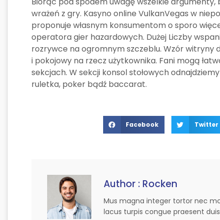
Biorąc pod spodem uwagę wszelkie argumenty, 
wrażeń z gry. Kasyno online VulkanVegas w nie
proponuje własnym konsumentom o sporo więcej
operatora gier hazardowych. Dużej Liczby wspan
rozrywce na ogromnym szczeblu. Wzór witryny 
i pokojowy na rzecz użytkownika. Fani mogą łatwo
sekcjach. W sekcji konsol stołowych odnajdziem
ruletka, poker bądź baccarat.
Facebook
Twitter
Author : Rocken
Mus magna integer tortor nec mo
lacus turpis congue praesent duis 