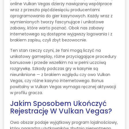
online Vulkan Vegas dzierży nawiązaną współprace
wraz z przeszło pięćdziesięciu producentami
oprogramowania do gier kasynowych. Każdy wraz z
wymienionych tworzy fascynujące i unikatowe
zabawy, które warto poznać. Obok nas zabawy
internetowego są dostępne wyjąwszy logowania i z
brakiem zapisu, czyli zbyt bezowocnie.
Ten stan rzeczy czyni, że fani mogą liczyć na
unikatowy gameplay, różne przyciągające procedury
bonusowe i przede wszelkim na w pełni uczciwą
rozgrywkę. Szkody podczas gry w kasynie są
nieuniknione — z brakiem względu czy owo Vulkan
Vegas, czy różne kasyno internetowego. Bonus
powitalny w Vulkan Vegas wymaga ręcznej aktywacji
w profilu gracza.
Jakim Sposobem Ukończyć
Rejestrację W Vulkan Vegas?
Owo obszar podaje wyjątkowy program lojalnościowy,
który nagradza użytkowników zbytnio pierwotnego