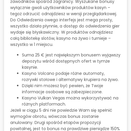
zawodników spośród zagranicy. Wyszukane bonusy
wyłącznie gwoli użytkowników produktów kasyn –
tegoż odrzucić odnajdziesz w wersji przeglądarkowej.
Do Odwiedzenia owego interfejs jest mega prosty,
wszystko działa płynnie, a dostęp do odwiedzenia gier
wydaje się błyskawiczny. W produktów odnajdziesz
całą bibliotekę slotów, kasyno na żywo i turnieje –
wszystko w 1 miejscu.
Suma 25 € jest największym bonusem wyjąwszy
depozytu wśród dostępnych ofert w tymże
kasynie.
Kasyno Volcano podaje różne automaty,
rozrywki stołowe i alternatywy krupiera na żywo.
Dzięki nim możesz być pewien, że Twoje
informacje osobowe są zabezpieczone.
Kasyno Vulkan Vegas można wykorzystywać na
różnych platformach.
Jeżeli w ciągu 5 dni nie powiedzie Wam się spełnić
wymogów obrotu, wówczas bonus zostanie
anulowany. Drugi spośród etapów propozycji
powitalnej, jest to bonus na prawdziwe pieniądze 150%