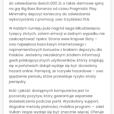
do odwiedzenia dwóch.000 ZŁ a także darmowe spiny
na grę Big Bass Bonanza od czasu Pragmatic Play.
Minimalny depozyt konieczny do odwiedzenia
wykorzystania z promocji, owo trzydzieści PLN.
W każdym turnieju pula nagród sięga kilkudziesięciu
tysięcy złotych, zatem emocji w żadnym wypadku nie
zaakceptować tęskni. Strona www Krajowe Sloty –
owo największa baza kasyn internetowego i
najznamienitszych bonusów z brakiem depozytu dla
Polaków. Jesteśmy niezależnym źródłem informacji
gwoli polskojęzycznych użytkowników, którzy znajdują
się w państwach dokąd wydaje się być dozwolony
hazard online. Pamiętaj, że rozrywki hazardowe – owo
spędzenie periodu, które przewiduje ryzyko straty
pieniędzy.
Ilość i jakość dostępnych komputerów jest to
pozostały pozytyw, który gwarantuje wspaniałe
doświadczenia podczas partii. Wyszkolony support,
dogodne metody płatności, mobilna program — zalet
Vulkan Vegas wydaje się być znacznie więcej. Oferuje