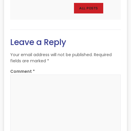
ALL POSTS
Leave a Reply
Your email address will not be published.
Required
fields are marked
*
Comment
*