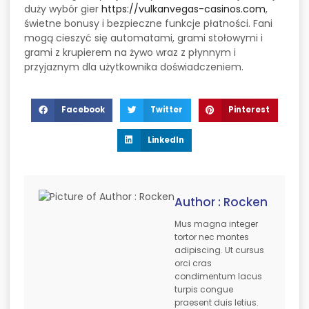
duży wybór gier
https://vulkanvegas-casinos.com
,
świetne bonusy i bezpieczne funkcje płatności. Fani
mogą cieszyć się automatami, grami stołowymi i
grami z krupierem na żywo wraz z płynnym i
przyjaznym dla użytkownika doświadczeniem.
Facebook
Twitter
Pinterest
LinkedIn
Author : Rocken
Mus magna integer
tortor nec montes
adipiscing. Ut cursus
orci cras
condimentum lacus
turpis congue
praesent duis letius.