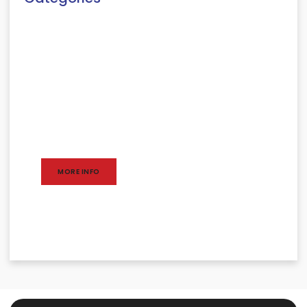
Logistics For The New
Era
Lorem ipsum dolor sit amet
consectetur adipiscing elit dolor
MORE INFO