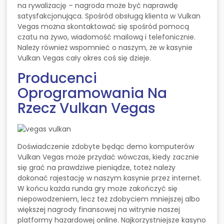
na rywalizację – nagroda może być naprawdę
satysfakcjonująca. Spośród obsługą klienta w Vulkan
Vegas można skontaktować się spośród pomocą
czatu na żywo, wiadomość mailową i telefonicznie.
Należy również wspomnieć o naszym, że w kasynie
Vulkan Vegas cały okres coś się dzieje.
Producenci
Oprogramowania Na
Rzecz Vulkan Vegas
Doświadczenie zdobyte będąc demo komputerów
Vulkan Vegas może przydać wówczas, kiedy zacznie
się grać na prawdziwe pieniądze, toteż należy
dokonać rajestację w naszym kasynie przez internet.
W końcu każda runda gry może zakończyć się
niepowodzeniem, lecz też zdobyciem mniejszej albo
większej nagrody finansowej na witrynie naszej
platformy hazardowej online. Najkorzystniejsze kasyno